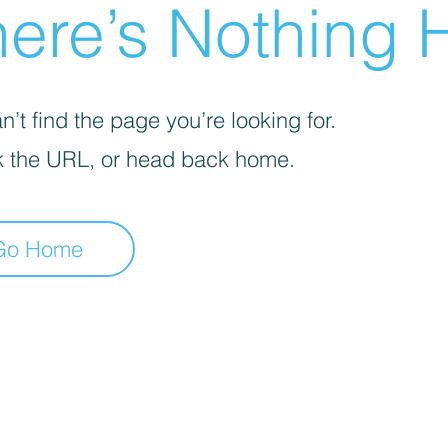
ere’s Nothing H
’t find the page you’re looking for.
 the URL, or head back home.
Go Home