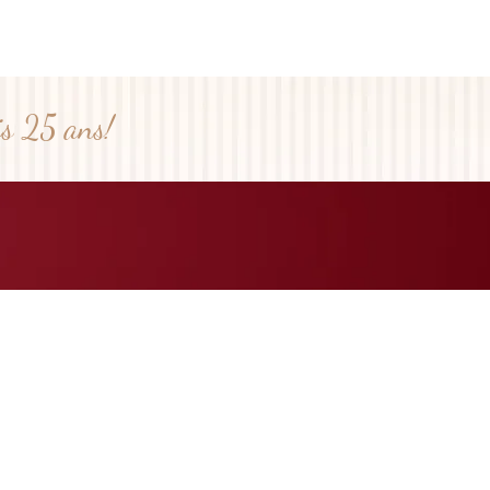
s 25 ans!
LAITIER
CONTACT