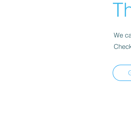
Th
We can
Check