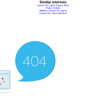
Similar interests
Casino En Ligne Argent Réel
Poker Online
Meilleur Casino En Ligne
Casino En Ligne Neosurf