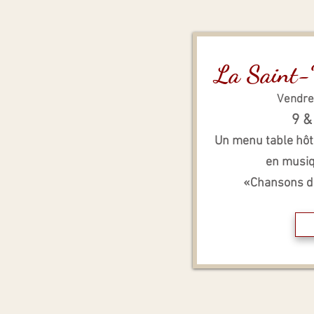
La Saint-V
Vendred
9 &
Un menu table hô
en musiq
«
Chansons d'