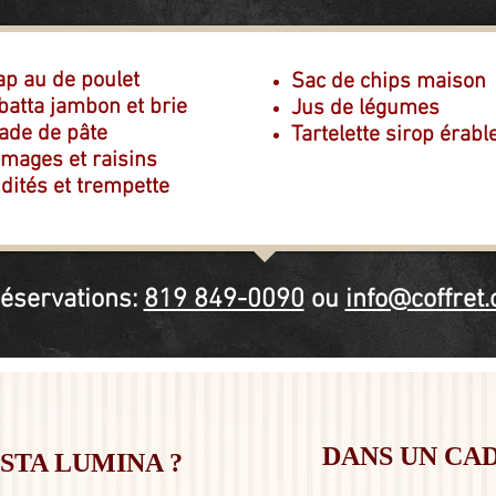
p au de poulet
Sac de chips maison
batta jambon et brie
Jus de légumes
ade de pâte
Tartelette sirop érabl
mages et raisins
dités et trempette
éservations:
819 849-0090
ou
info@coffret.
DANS UN CA
ESTA LUMINA ?