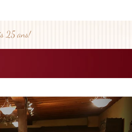
s 25 ans!
LAITIER
CONTACT