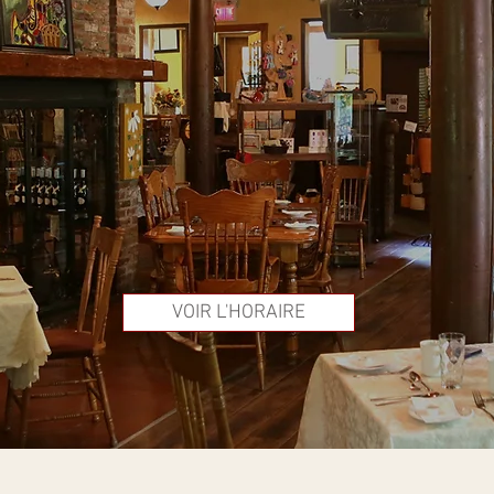
RESTAURAN
terroir - Salle à manger - Terrasse ou pour
Bar laitier - Boutique & Artisans Québécois
VOIR L'HORAIRE