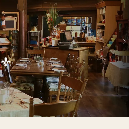
T
 emporter