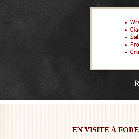
Wra
Cia
Sal
Fro
Cru
R
EN VISITE À FOR