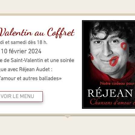
alentin au Coffret
i et samedi dès 18 h.
10 février
20
24
te de
Saint-Valentin
et une soirée
ue avec Réjean Audet :
amour et autres ballades»
VOIR LE MENU