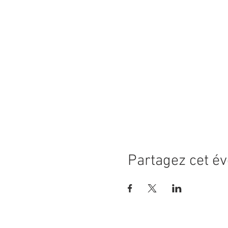
Partagez cet é