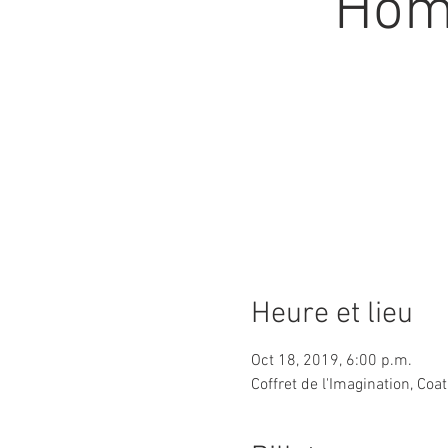
Hom
Heure et lieu
Oct 18, 2019, 6:00 p.m.
Coffret de l'Imagination, Coa