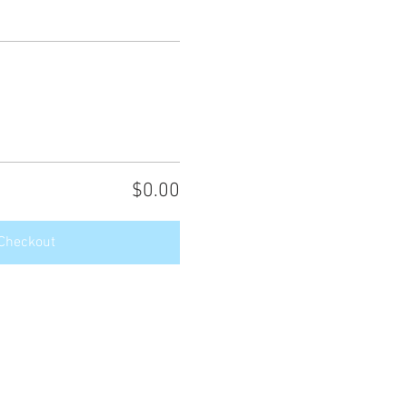
$0.00
Checkout