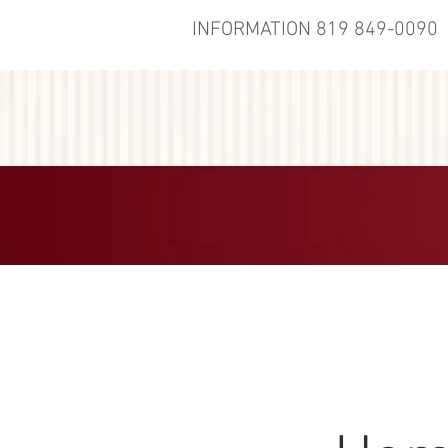
INFORMATION 819 849-0090
TERRASSE
AU ME