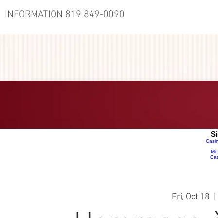
INFORMATION 819 849-0090
TERRASSE
AU MENU-RESTAURANT
Si
Casin
Mei
Cas
Fri, Oct 18
  | 