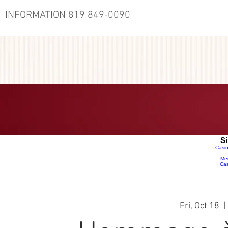
INFORMATION 819 849-0090
TERRASSE
AU MENU-RESTAURANT
Si
Casin
Mei
Cas
Fri, Oct 18
  | 