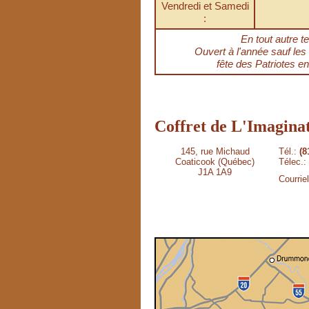
Vendredi et Samedi
:
En tout autre t
Ouvert à l'année sauf les 
fête des Patriotes e
Coffret de L'Imagina
145, rue Michaud
Tél.:
(8
Coaticook (Québec)
Télec.:
J1A 1A9
Courrie